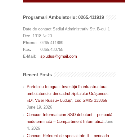
Programari Ambulatoriu: 0265.411919
Date de contact Sediul Administrativ Str. B-dul 1
Dec. 1918 Nr.20
Phone:
0265.411889
Fax:
0365.430755
E-Mail:
spludus@gmail.com
Recent Posts
Portofoliu fotografii Investiții în infrastructura
ambulatoriului din cadrul Spitalului Orășenesc
«Dr. Valer Russu» Luduș”, cod SMIS 333866
June 19, 2026
Concurs Informatician SSD debutant – perioadă
nedeterminată – Compartiment Informatică
June
4, 2026
Concurs Referent de specialitate II – perioada