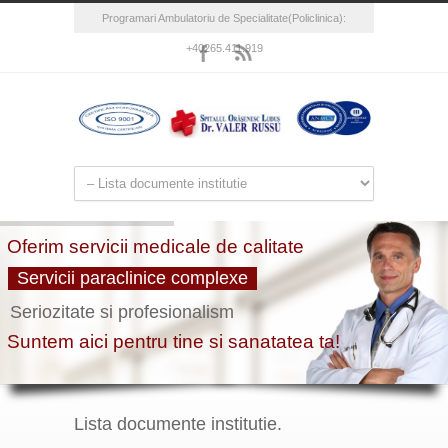
Programari Ambulatoriu de Specialitate(Policlinica):
+40265.411.919
Lista documente institutie.