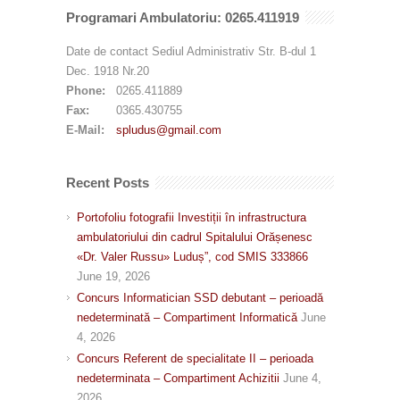
Programari Ambulatoriu: 0265.411919
Date de contact Sediul Administrativ Str. B-dul 1
Dec. 1918 Nr.20
Phone:
0265.411889
Fax:
0365.430755
E-Mail:
spludus@gmail.com
Recent Posts
Portofoliu fotografii Investiții în infrastructura
ambulatoriului din cadrul Spitalului Orășenesc
«Dr. Valer Russu» Luduș”, cod SMIS 333866
June 19, 2026
Concurs Informatician SSD debutant – perioadă
nedeterminată – Compartiment Informatică
June
4, 2026
Concurs Referent de specialitate II – perioada
nedeterminata – Compartiment Achizitii
June 4,
2026