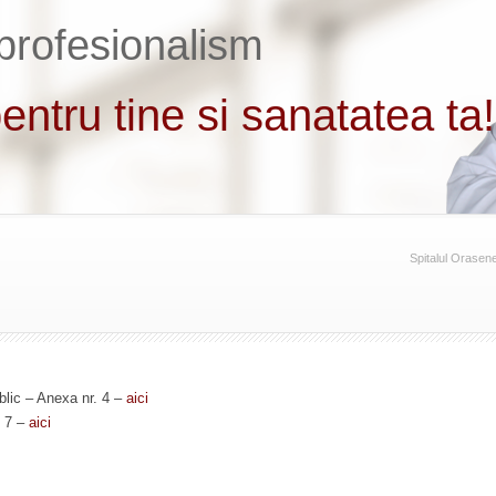
Spitalul Orasen
ublic – Anexa nr. 4 –
aici
. 7 –
aici