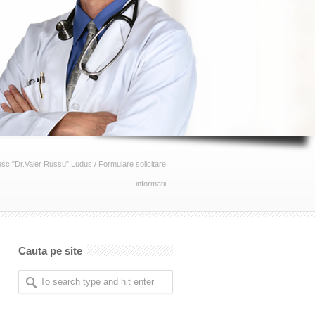
esc "Dr.Valer Russu" Ludus
/
Formulare solicitare
informatii
Cauta pe site