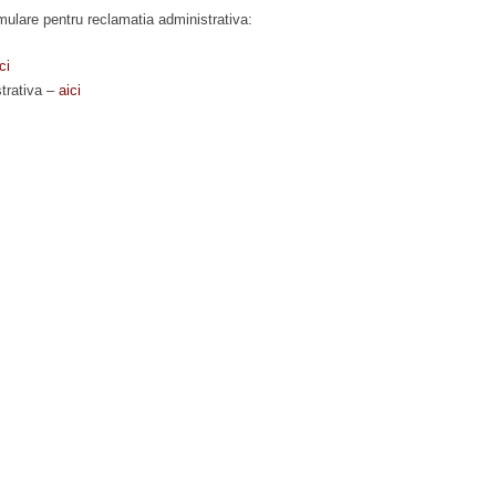
mulare pentru reclamatia administrativa:
ci
trativa –
aici