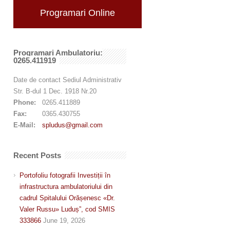
Programari Online
Programari Ambulatoriu:
0265.411919
Date de contact Sediul Administrativ
Str. B-dul 1 Dec. 1918 Nr.20
Phone:
0265.411889
Fax:
0365.430755
E-Mail:
spludus@gmail.com
Recent Posts
Portofoliu fotografii Investiții în
infrastructura ambulatoriului din
cadrul Spitalului Orășenesc «Dr.
Valer Russu» Luduș”, cod SMIS
333866
June 19, 2026