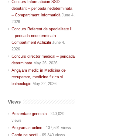
Concurs Informatician SSD
debutant – perioadă nedeterminată
– Compartiment Informatică
June 4,
2026
Concurs Referent de specialitate II
– perioada nedeterminata –
Compartiment Achizitii
June 4,
2026
Concurs director medical – perioada
determinata
May 26, 2026
Angajam medic in Medicina de
recuperare, medicina fizica si
balneologie
May 22, 2026
Views
Prezentare generala
- 240,029
views
Programari online
- 137,591 views
Garda pe sectii
- 69,340 views