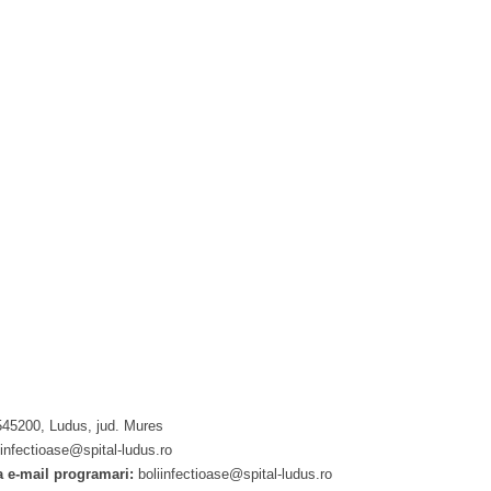
: 545200, Ludus, jud. Mures
liinfectioase@spital-ludus.ro
 e-mail programari:
boliinfectioase@spital-ludus.ro