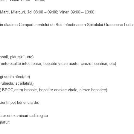
Marti, Miercuri, Joi 08:00 – 09:00; Vineri 09:00 – 10:00
 in cladirea Compartimentului de Boli Infectioase a Spitalului Orasenesc Ludu
onii, pleurezii, etc)
 enterocolite infectioase, hepatite virale acute, ciroze hepatice, etc)
agi suprainfectate)
 rubeola, scarlatina)
 ( BPOC,astm bronsic, hepatite cornice virale, ciroze hepatice)
ientii pot beneficia de:
rator si examinari radiologice
ratuit