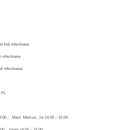
t boli infectioase
li infectioase
li infectioase
l PL
:00 ; Marti, Miercuri, Joi 14:00 – 15:00;
0:00 ; Vineri 14:00 – 15:00;