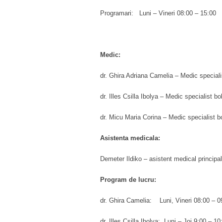
Programari: Luni – Vineri 08:00 – 15:00
Medic:
dr. Ghira Adriana Camelia – Medic specialis
dr. Illes Csilla Ibolya – Medic specialist bo
dr. Micu Maria Corina – Medic specialist bo
Asistenta medicala:
Demeter Ildiko – asistent medical principa
Program de lucru:
dr. Ghira Camelia: Luni, Vineri 08:00 – 09
dr. Illes Csilla Ibolya: Luni – Joi 9:00 – 1