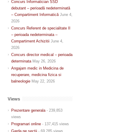
Concurs Informatician SSD
debutant – perioadă nedeterminată
– Compartiment Informatică
June 4,
2026
Concurs Referent de specialitate II
– perioada nedeterminata –
Compartiment Achizitii
June 4,
2026
Concurs director medical – perioada
determinata
May 26, 2026
Angajam medic in Medicina de
recuperare, medicina fizica si
balneologie
May 22, 2026
Views
Prezentare generala
- 239,853
views
Programari online
- 137,415 views
Garda pe sectii
- 69,285 views