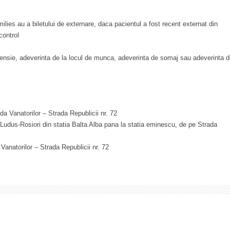
amilies au a biletului de externare, daca pacientul a fost recent externat din
control
e pensie, adeverinta de la locul de munca, adeverinta de somaj sau adeverinta 
a Vanatorilor – Strada Republicii nr. 72
Ludus-Rosiori din statia Balta Alba pana la statia eminescu, de pe Strada
Vanatorilor – Strada Republicii nr. 72