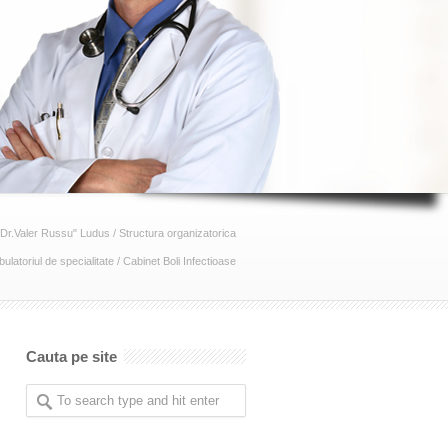
"Dr.Valer Russu" Ludus
/
Structura organizatorica
ulatoriul de specialitate
/
Cabinet Boli Infectioase
Cauta pe site