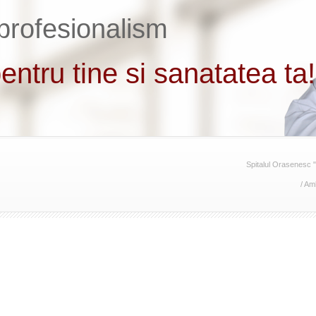
Spitalul Orasenesc 
/
Amb