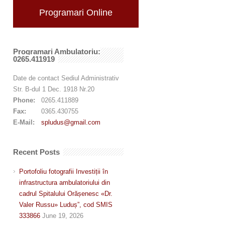
Programari Online
Programari Ambulatoriu:
0265.411919
Date de contact Sediul Administrativ
Str. B-dul 1 Dec. 1918 Nr.20
Phone:
0265.411889
Fax:
0365.430755
E-Mail:
spludus@gmail.com
Recent Posts
Portofoliu fotografii Investiții în
infrastructura ambulatoriului din
cadrul Spitalului Orășenesc «Dr.
Valer Russu» Luduș”, cod SMIS
333866
June 19, 2026