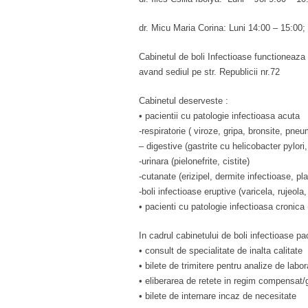
dr. Micu Maria Corina: Luni 14:00 – 15:00; 
Cabinetul de boli Infectioase functioneaza
avand sediul pe str. Republicii nr.72
Cabinetul deserveste :
• pacientii cu patologie infectioasa acuta
-respiratorie ( viroze, gripa, bronsite, pneum
– digestive (gastrite cu helicobacter pylori,
-urinara (pielonefrite, cistite)
-cutanate (erizipel, dermite infectioase, pl
-boli infectioase eruptive (varicela, rujeola,
• pacienti cu patologie infectioasa cronica
In cadrul cabinetului de boli infectioase pac
• consult de specialitate de inalta calitate
• bilete de trimitere pentru analize de labo
• eliberarea de retete in regim compensat/g
• bilete de internare incaz de necesitate