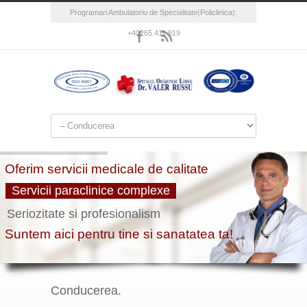
Programari Ambulatoriu de Specialitate(Policlinica):
+40265.411.919
Conducerea.