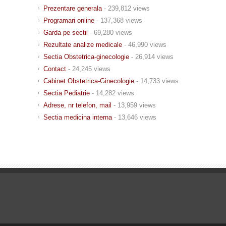
Prezentare generala
- 239,812 views
Programari online
- 137,368 views
Garda pe sectii
- 69,280 views
Rezultate analize medicale
- 46,990 views
Sectia Obstetrica-ginecologie
- 26,914 views
Contact
- 24,245 views
Cabinet Obstetrica-Ginecologie
- 14,733 views
Sectia Pediatrie
- 14,282 views
Adrese, nr telefon, mail
- 13,959 views
Sectia medicina interna
- 13,646 views