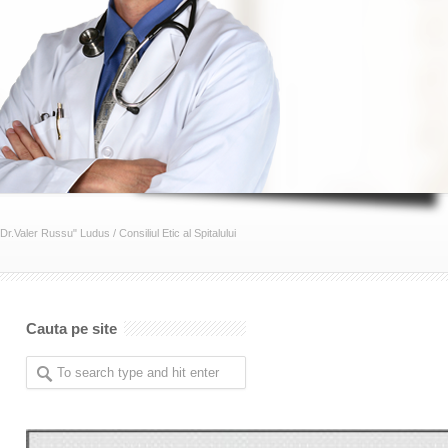
"Dr.Valer Russu" Ludus
/
Consiliul Etic al Spitalului
Cauta pe site