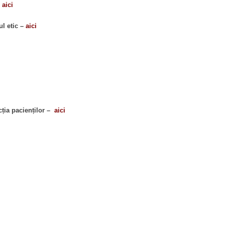
–
aici
ul etic –
aici
cția pacienților –
aici