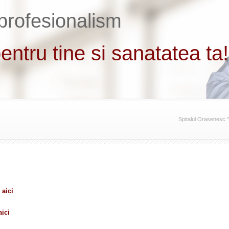
Spitalul Orasenesc 
–
aici
aici