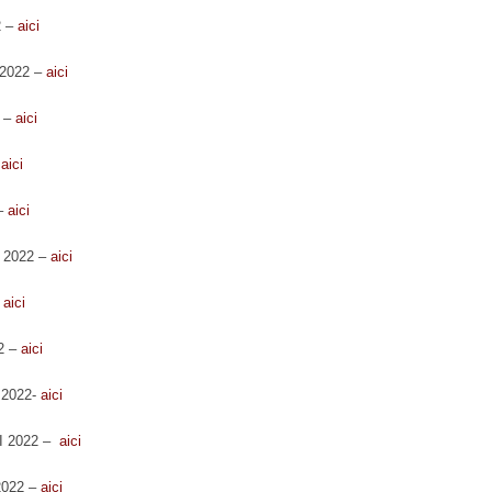
2 –
aici
I 2022 –
aici
2 –
aici
–
aici
 –
aici
I 2022 –
aici
–
aici
22 –
aici
e 2022-
aici
III 2022 –
aici
 2022 –
aici