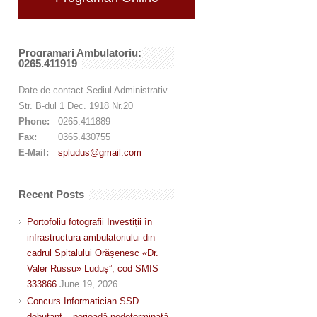
Programari Ambulatoriu:
0265.411919
Date de contact Sediul Administrativ
Str. B-dul 1 Dec. 1918 Nr.20
Phone:
0265.411889
Fax:
0365.430755
E-Mail:
spludus@gmail.com
Recent Posts
Portofoliu fotografii Investiții în
infrastructura ambulatoriului din
cadrul Spitalului Orășenesc «Dr.
Valer Russu» Luduș”, cod SMIS
333866
June 19, 2026
Concurs Informatician SSD
debutant – perioadă nedeterminată