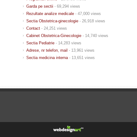
Garda pe sectii
- 69,294 views
Rezultate analize medicale
- 47,000 views
Sectia Obstetrica-ginecologie
- 26,918 views
Contact
- 24,251 views
Cabinet Obstetrica-Ginecologie
- 14,740 views
Sectia Pediatrie
- 14,283 views
Adrese, nr telefon, mail
- 13,961 views
Sectia medicina interna
- 13,651 views