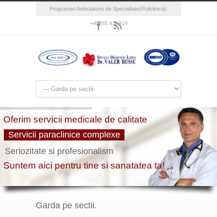
Programari Ambulatoriu de Specialitate(Policlinica):
+40265.411.919
Garda pe sectii.