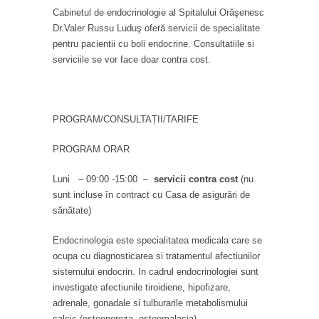
Cabinetul de endocrinologie al Spitalului Orăşenesc
Dr.Valer Russu Luduş oferă servicii de specialitate
pentru pacientii cu boli endocrine. Consultatiile si
serviciile se vor face doar contra cost.
PROGRAM/CONSULTAȚII/TARIFE
PROGRAM ORAR
Luni – 09:00 -15:00 –
servicii contra cost
(nu
sunt incluse în contract cu Casa de asigurări de
sănătate)
Endocrinologia este specialitatea medicala care se
ocupa cu diagnosticarea si tratamentul afectiunilor
sistemului endocrin. In cadrul endocrinologiei sunt
investigate afectiunile tiroidiene, hipofizare,
adrenale, gonadale si tulburarile metabolismului
calcic (osteoporoza, osteomalacia).