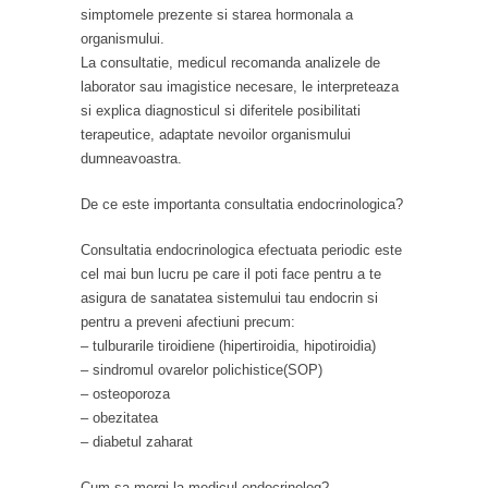
simptomele prezente si starea hormonala a
organismului.
La consultatie, medicul recomanda analizele de
laborator sau imagistice necesare, le interpreteaza
si explica diagnosticul si diferitele posibilitati
terapeutice, adaptate nevoilor organismului
dumneavoastra.
De ce este importanta consultatia endocrinologica?
Consultatia endocrinologica efectuata periodic este
cel mai bun lucru pe care il poti face pentru a te
asigura de sanatatea sistemului tau endocrin si
pentru a preveni afectiuni precum:
– tulburarile tiroidiene (hipertiroidia, hipotiroidia)
– sindromul ovarelor polichistice(SOP)
– osteoporoza
– obezitatea
– diabetul zaharat
Cum sa mergi la medicul endocrinolog?