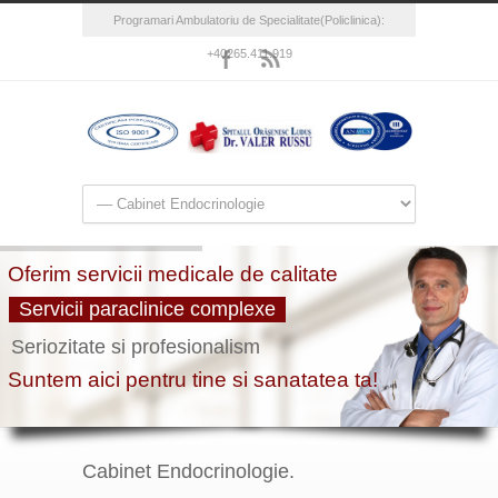
Programari Ambulatoriu de Specialitate(Policlinica):
+40265.411.919
Cabinet Endocrinologie.