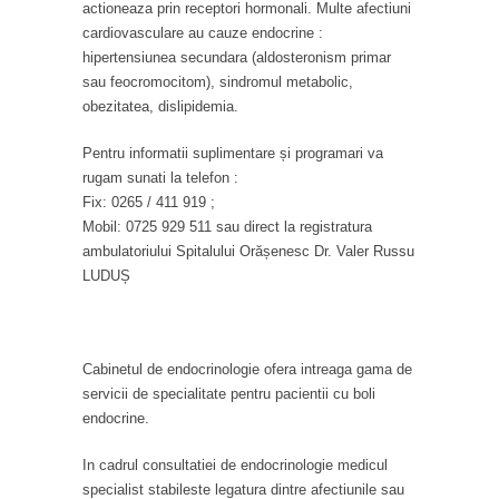
actioneaza prin receptori hormonali. Multe afectiuni
cardiovasculare au cauze endocrine :
hipertensiunea secundara (aldosteronism primar
sau feocromocitom), sindromul metabolic,
obezitatea, dislipidemia.
Pentru informatii suplimentare și programari va
rugam sunati la telefon :
Fix: 0265 / 411 919 ;
Mobil: 0725 929 511 sau direct la registratura
ambulatoriului Spitalului Orășenesc Dr. Valer Russu
LUDUȘ
Cabinetul de endocrinologie ofera intreaga gama de
servicii de specialitate pentru pacientii cu boli
endocrine.
In cadrul consultatiei de endocrinologie medicul
specialist stabileste legatura dintre afectiunile sau