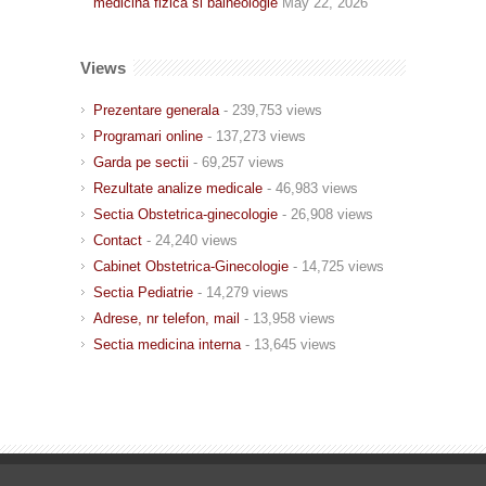
medicina fizica si balneologie
May 22, 2026
Views
Prezentare generala
- 239,753 views
Programari online
- 137,273 views
Garda pe sectii
- 69,257 views
Rezultate analize medicale
- 46,983 views
Sectia Obstetrica-ginecologie
- 26,908 views
Contact
- 24,240 views
Cabinet Obstetrica-Ginecologie
- 14,725 views
Sectia Pediatrie
- 14,279 views
Adrese, nr telefon, mail
- 13,958 views
Sectia medicina interna
- 13,645 views