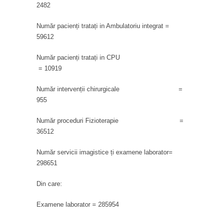
2482
Număr pacienți tratați in Ambulatoriu integrat =
59612
Număr pacienți tratați in CPU
= 10919
Număr intervenții chirurgicale =
955
Număr proceduri Fizioterapie =
36512
Număr servicii imagistice ți examene laborator=
298651
Din care:
Examene laborator = 285954