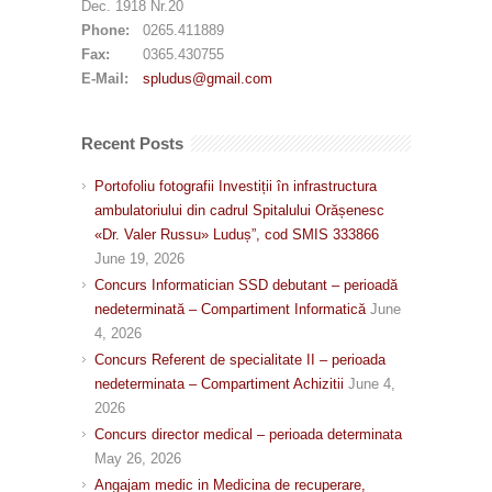
Dec. 1918 Nr.20
Phone:
0265.411889
Fax:
0365.430755
E-Mail:
spludus@gmail.com
Recent Posts
Portofoliu fotografii Investiții în infrastructura
ambulatoriului din cadrul Spitalului Orășenesc
«Dr. Valer Russu» Luduș”, cod SMIS 333866
June 19, 2026
Concurs Informatician SSD debutant – perioadă
nedeterminată – Compartiment Informatică
June
4, 2026
Concurs Referent de specialitate II – perioada
nedeterminata – Compartiment Achizitii
June 4,
2026
Concurs director medical – perioada determinata
May 26, 2026
Angajam medic in Medicina de recuperare,