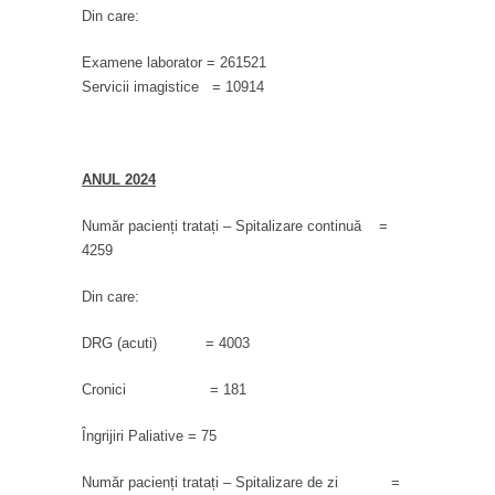
Din care:
Examene laborator = 261521
Servicii imagistice = 10914
ANUL 2024
Număr pacienți tratați – Spitalizare continuă =
4259
Din care:
DRG (acuti) = 4003
Cronici = 181
Îngrijiri Paliative = 75
Număr pacienți tratați – Spitalizare de zi =