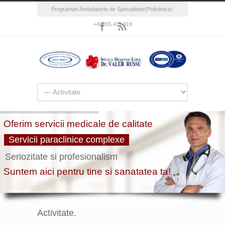
Programari Ambulatoriu de Specialitate(Policlinica):
+40265.411.919
Activitate.