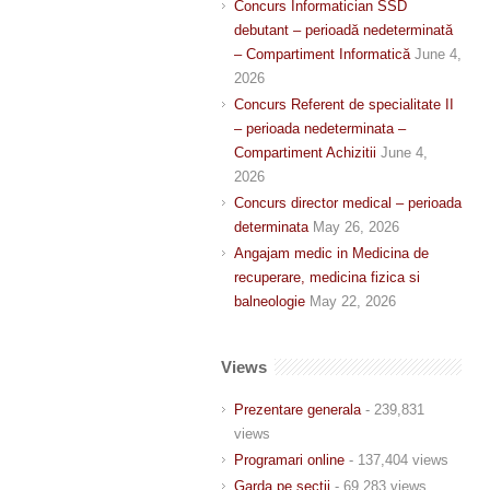
Concurs Informatician SSD
debutant – perioadă nedeterminată
– Compartiment Informatică
June 4,
2026
Concurs Referent de specialitate II
– perioada nedeterminata –
Compartiment Achizitii
June 4,
2026
Concurs director medical – perioada
determinata
May 26, 2026
Angajam medic in Medicina de
recuperare, medicina fizica si
balneologie
May 22, 2026
Views
Prezentare generala
- 239,831
views
Programari online
- 137,404 views
Garda pe sectii
- 69,283 views