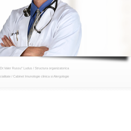
"Dr.Valer Russu" Ludus
/
Structura organizatorica
ialitate
/
Cabinet Imunologie clinica si Alergologie