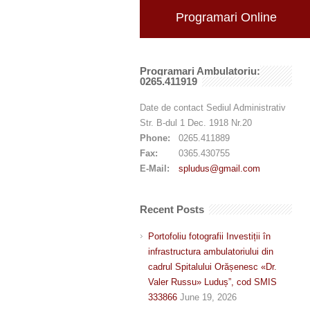
Programari Online
Programari Ambulatoriu:
0265.411919
Date de contact Sediul Administrativ
Str. B-dul 1 Dec. 1918 Nr.20
Phone:
0265.411889
Fax:
0365.430755
E-Mail:
spludus@gmail.com
Recent Posts
Portofoliu fotografii Investiții în
infrastructura ambulatoriului din
cadrul Spitalului Orășenesc «Dr.
Valer Russu» Luduș”, cod SMIS
333866
June 19, 2026