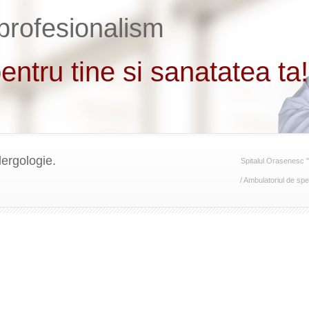
lergologie.
Spitalul Orasenesc 
/
Ambulatoriul de spec