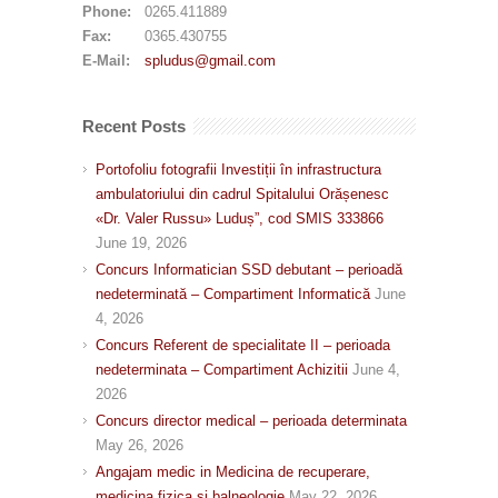
Phone:
0265.411889
Fax:
0365.430755
E-Mail:
spludus@gmail.com
Recent Posts
Portofoliu fotografii Investiții în infrastructura
ambulatoriului din cadrul Spitalului Orășenesc
«Dr. Valer Russu» Luduș”, cod SMIS 333866
June 19, 2026
Concurs Informatician SSD debutant – perioadă
nedeterminată – Compartiment Informatică
June
4, 2026
Concurs Referent de specialitate II – perioada
nedeterminata – Compartiment Achizitii
June 4,
2026
Concurs director medical – perioada determinata
May 26, 2026
Angajam medic in Medicina de recuperare,
medicina fizica si balneologie
May 22, 2026