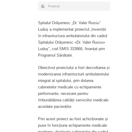
Proiecte
Spitalul Orășenesc „Dr. Valer Russu”
Luduș a implementat proiectul „Investiții
în infrastructura ambulatoriului din cadrul
Spitalului Orășenesc «Dr. Valer Russu»
Luduș”, cod SMIS 333866, finanțat prin
Programul Sănătate.
Obiectivul proiectului a fost dezvoltarea și
modernizarea infrastructurii ambulatoriului
integrat al spitalului, prin dotarea
cabinetelor medicale cu echipamente
performante, necesare pentru
îmbunătățirea calității serviciilor medicale
acordate pacienților.
Prin acest proiect au fost achiziționate și
puse în funcțiune echipamente medicale
moderne, destinate cabinetelor din cadrul