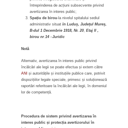
întreprinderea de acțiuni subsecvente privind
avertizarea în interes public;
Spațiu de birou
-la nivelul spitalului sediul
administrativ situat
în Luduș, Județul Mureș,
B-dul 1 Decembrie 1918, Nr. 20
,
Etaj II
,
birou nr
.
14
–
Juridic
Notă
Alternativ, avertizarea în interes public privind
încălcări ale legii se poate efectua și extern către
ANI
și autoritățile și instituțiile publice care, potrivit
dispozițiilor legale speciale, primesc și soluționează
raportări referitoare la încălcări ale legii, în domeniul
lor de competență.
Procedura de sistem privind avertizarea în
interes public și protecția avertizorului în