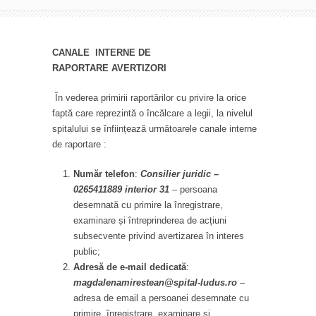
CANALE INTERNE DE
RAPORTARE
AVERTIZORI
În vederea primirii raportărilor cu privire la orice
faptă care reprezintă o încălcare a legii, la nivelul
spitalului se înființează următoarele canale interne
de raportare :
Număr telefon
:
Consilier juridic –
0265411889 interior 31
– persoana
desemnată cu primire la înregistrare,
examinare și întreprinderea de acțiuni
subsecvente privind avertizarea în interes
public;
Adresă de e-mail dedicată
:
magdalenamirestean@spital-ludus.ro
–
adresa de email a persoanei desemnate cu
primire, înregistrare, examinare și