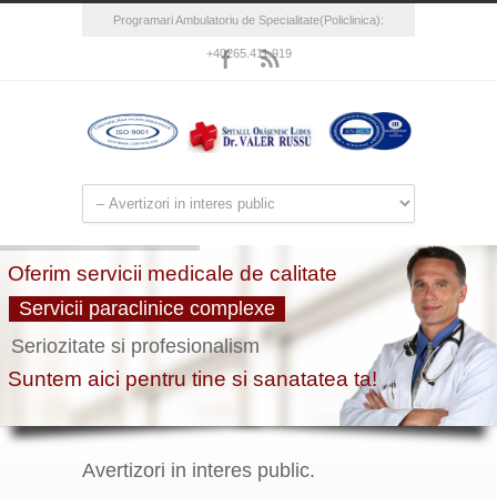
Programari Ambulatoriu de Specialitate(Policlinica):
+40265.411.919
Avertizori in interes public.