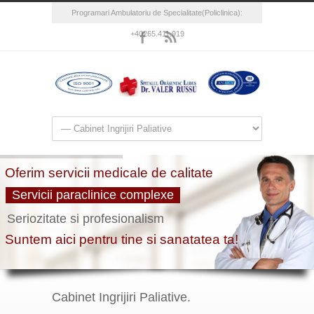
Programari Ambulatoriu de Specialitate(Policlinica):
+40265.411.919
Cabinet Ingrijiri Paliative.