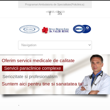
Programari Ambulatoriu de Specialitate(Policlinica):
+40265.411.919
.