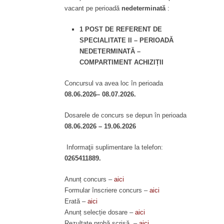
vacant pe perioadă
nedeterminată
:
1 POST DE REFERENT DE
SPECIALITATE II – PERIOADĂ
NEDETERMINATĂ –
COMPARTIMENT ACHIZIȚII
Concursul va avea loc în perioada
08.06.2026– 08.07.2026.
Dosarele de concurs se depun în perioada
08.06.2026 – 19.06.2026
Informaţii suplimentare la telefon:
0265411889.
Anunț concurs –
aici
Formular înscriere concurs –
aici
Erată –
aici
Anunț selecție dosare –
aici
Rezultate probă scrisă –
aici