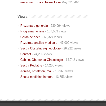
medicina fizica si balneologie
May 22, 2026
Views
Prezentare generala
- 239,994 views
Programari online
- 137,563 views
Garda pe sectii
- 69,327 views
Rezultate analize medicale
- 47,009 views
Sectia Obstetrica-ginecologie
- 26,922 views
Contact
- 24,256 views
Cabinet Obstetrica-Ginecologie
- 14,742 views
Sectia Pediatrie
- 14,286 views
Adrese, nr telefon, mail
- 13,965 views
Sectia medicina interna
- 13,653 views