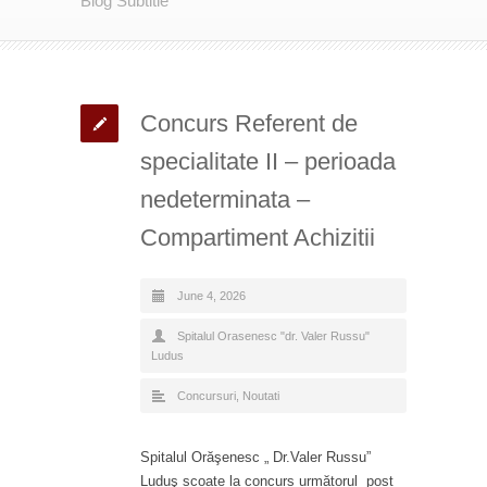
Blog Subtitle
Concurs Referent de
specialitate II – perioada
nedeterminata –
Compartiment Achizitii
June 4, 2026
Spitalul Orasenesc "dr. Valer Russu"
Ludus
Concursuri
,
Noutati
Spitalul Orăşenesc „ Dr.Valer Russu”
Luduş scoate la concurs următorul post