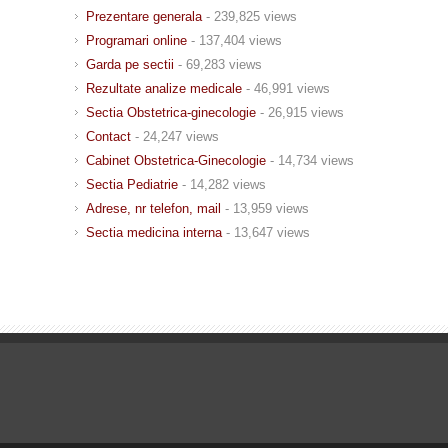
Prezentare generala
- 239,825 views
Programari online
- 137,404 views
Garda pe sectii
- 69,283 views
Rezultate analize medicale
- 46,991 views
Sectia Obstetrica-ginecologie
- 26,915 views
Contact
- 24,247 views
Cabinet Obstetrica-Ginecologie
- 14,734 views
Sectia Pediatrie
- 14,282 views
Adrese, nr telefon, mail
- 13,959 views
Sectia medicina interna
- 13,647 views