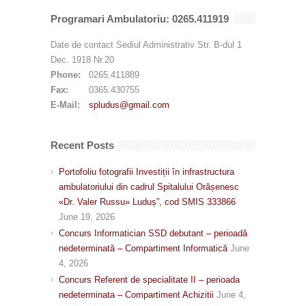
Programari Ambulatoriu: 0265.411919
Date de contact Sediul Administrativ Str. B-dul 1
Dec. 1918 Nr.20
Phone:
0265.411889
Fax:
0365.430755
E-Mail:
spludus@gmail.com
Recent Posts
Portofoliu fotografii Investiții în infrastructura
ambulatoriului din cadrul Spitalului Orășenesc
«Dr. Valer Russu» Luduș”, cod SMIS 333866
June 19, 2026
Concurs Informatician SSD debutant – perioadă
nedeterminată – Compartiment Informatică
June
4, 2026
Concurs Referent de specialitate II – perioada
nedeterminata – Compartiment Achizitii
June 4,