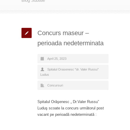
Blog Subtitle
Concurs maseur –
perioada nedeterminata
April 25, 2023
Spitalul Orasenesc "dr. Valer Russu"
Ludus
Concursuri
Spitalul Orăşenesc „ Dr.Valer Russu”
Luduş scoate la concurs următorul post
vacant pe perioadă nedeterminată :