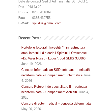
Date de contact Sediul Administrativ Str. B-dul 1
Dec. 1918 Nr.20
Phone:
0265.411889
Fax:
0365.430755
E-Mail:
spludus@gmail.com
Recent Posts
Portofoliu fotografii Investiții în infrastructura
ambulatoriului din cadrul Spitalului Orășenesc
«Dr. Valer Russu» Luduș”, cod SMIS 333866
June 19, 2026
Concurs Informatician SSD debutant – perioadă
nedeterminată – Compartiment Informatică
June
4, 2026
Concurs Referent de specialitate II – perioada
nedeterminata – Compartiment Achizitii
June 4,
2026
Concurs director medical – perioada determinata
May 26, 2026