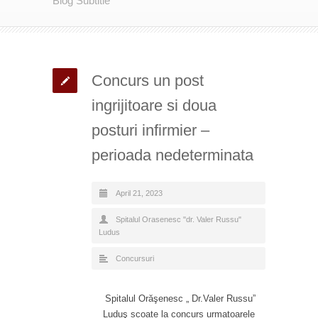
Blog Subtitle
Concurs un post
ingrijitoare si doua
posturi infirmier –
perioada nedeterminata
April 21, 2023
Spitalul Orasenesc "dr. Valer Russu"
Ludus
Concursuri
Spitalul Orăşenesc „ Dr.Valer Russu”
Luduş scoate la concurs urmatoarele