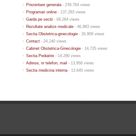
Prezentare generala
- 239,764 views
Programari online
- 137,283 views
Garda pe sectii
- 69,264 views
Rezultate analize medicale
- 46,983 views
Sectia Obstetrica-ginecologie
- 26,909 views
Contact
- 24,240 views
Cabinet Obstetrica-Ginecologie
- 14,725 views
Sectia Pediatrie
- 14,280 views
Adrese, nr telefon, mail
- 13,958 views
Sectia medicina interna
- 13,645 views