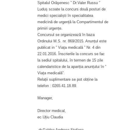
Spitalul Orăşenesc ” Dr.Valer Russu ”
Luduș scoate la concurs două posturi de
medici specialiști în specialitatea
medicină de urgență la Compartimentul de
primiri urgențe.
Concursul se organizează în baza
Ordinului M.S. nr. 869/2015. Anunțul este
publicat in ” Viața medicală ” Nr. 4 din
22.01.2016. Înscrierile la concurs se fac
la sediul spitalului, în termen de 15 zile
calendaristice de la apariția anunțului în ”
Viața medicală”.
Relații suplimentare se pot obține la
telefon : 0265.41.18.89.
Manager,
Director medical,
ec.Uțiu Claudia
dr.Galdea Andreea Ștefana