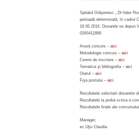
Spitalul Orăşenesc „ Dr.Valer Ru
perioadă determinată, în cadrul 
18.05.2016. Dosarele se depun în
0265411889.
Anunţ concurs –
aici
Metodologie concurs –
aici
Cerere de inscriere –
aici
Tematica şi bibliografia –
aici
Orarul –
aici
Fişa postului –
aici
Rezultatele selectarii dosarelor d
Rezultatele la proba scrisa a co
Rezultatele finale ale concursulu
Manager,
ec.Uţiu Claudia