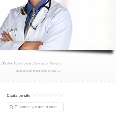
c "Dr.Valer Russu" Ludus
/
Concursuri
/
Concurs
post asistent medical generalist P.L.
Cauta pe site