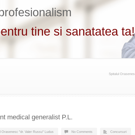
Spitalul Orasenes
nt medical generalist P.L.
ul Orasenesc "dr. Valer Russu" Ludus
No Comments
Concursuri