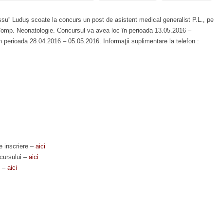
ssu” Luduş scoate la concurs un post de asistent medical generalist P.L., pe
Comp. Neonatologie. Concursul va avea loc în perioada 13.05.2016 –
 perioada 28.04.2016 – 05.05.2016. Informaţii suplimentare la telefon :
e inscriere –
aici
ncursului –
aici
i –
aici