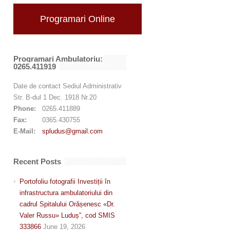
Programari Online
Programari Ambulatoriu:
0265.411919
Date de contact Sediul Administrativ
Str. B-dul 1 Dec. 1918 Nr.20
Phone:
0265.411889
Fax:
0365.430755
E-Mail:
spludus@gmail.com
Recent Posts
Portofoliu fotografii Investiții în
infrastructura ambulatoriului din
cadrul Spitalului Orășenesc «Dr.
Valer Russu» Luduș”, cod SMIS
333866
June 19, 2026