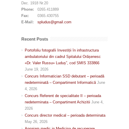
Dec. 1918 Nr.20
Phone:
0265.411889
Fax:
0365.430755
E-Mail:
spludus@gmail.com
Recent Posts
Portofoliu fotografii Investiții în infrastructura
ambulatoriului din cadrul Spitalului Orășenesc
«Dr. Valer Russu» Luduș”, cod SMIS 333866
June 19, 2026
Concurs Informatician SSD debutant – perioadă
nedeterminată – Compartiment Informatică
June
4, 2026
Concurs Referent de specialitate II – perioada
nedeterminata – Compartiment Achizitii
June 4,
2026
Concurs director medical – perioada determinata
May 26, 2026
Angajam medic in Medicina de recuperare,