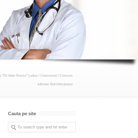
c "Dr.Valer Russu" Ludus
/
Concursuri
/
Concurs
infirmier Boli Infectioase
Cauta pe site