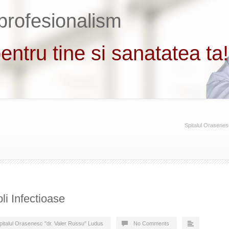
Spitalul Orasenes
li Infectioase
pitalul Orasenesc "dr. Valer Russu" Ludus
No Comments