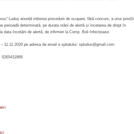
ssu” Luduș anunță inițierea procedurii de ocupare, fără concurs, a unui post(î
e perioadă determinată, pe durata stării de alertă și încetarea de drept în
a data încetării de alertă, de infirmier la Comp. Boli Infecțioase.
 – 11.11.2020 pe adresa de email a spitalului: spludus@gmail.com.
n: 0265411889.
aici
ici