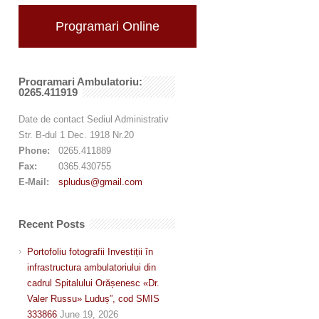
Programari Online
Programari Ambulatoriu:
0265.411919
Date de contact Sediul Administrativ
Str. B-dul 1 Dec. 1918 Nr.20
Phone:
0265.411889
Fax:
0365.430755
E-Mail:
spludus@gmail.com
Recent Posts
Portofoliu fotografii Investiții în
infrastructura ambulatoriului din
cadrul Spitalului Orășenesc «Dr.
Valer Russu» Luduș”, cod SMIS
333866
June 19, 2026