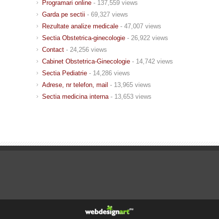
Programari online
- 137,559 views
Garda pe sectii
- 69,327 views
Rezultate analize medicale
- 47,007 views
Sectia Obstetrica-ginecologie
- 26,922 views
Contact
- 24,256 views
Cabinet Obstetrica-Ginecologie
- 14,742 views
Sectia Pediatrie
- 14,286 views
Adrese, nr telefon, mail
- 13,965 views
Sectia medicina interna
- 13,653 views