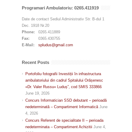
Programari Ambulatoriu: 0265.411919
Date de contact Sediul Administrativ Str. B-dul 1
Dec. 1918 Nr.20
Phone:
0265.411889
Fax:
0365.430755
E-Mail:
spludus@gmail.com
Recent Posts
Portofoliu fotografii Investiții în infrastructura
ambulatoriului din cadrul Spitalului Orășenesc
«Dr. Valer Russu» Luduș”, cod SMIS 333866
June 19, 2026
Concurs Informatician SSD debutant – perioadă
nedeterminată – Compartiment Informatică
June
4, 2026
Concurs Referent de specialitate II – perioada
nedeterminata – Compartiment Achizitii
June 4,