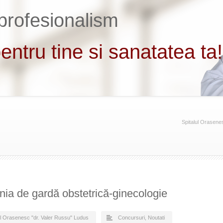
Spitalul Orasene
inia de gardă obstetrică-ginecologie
ul Orasenesc "dr. Valer Russu" Ludus
Concursuri
,
Noutati