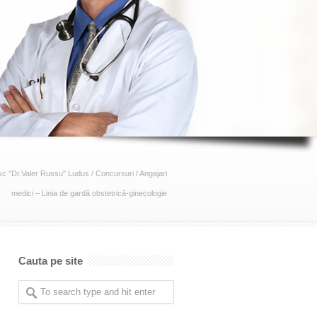
sc "Dr.Valer Russu" Ludus
/
Concursuri
/
Angajari
medici – Linia de gardă obstetrică-ginecologie
Cauta pe site