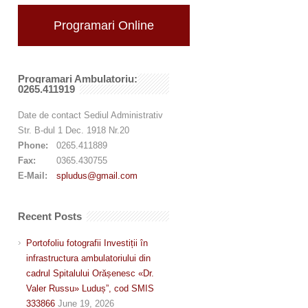
Programari Online
Programari Ambulatoriu:
0265.411919
Date de contact Sediul Administrativ
Str. B-dul 1 Dec. 1918 Nr.20
Phone:
0265.411889
Fax:
0365.430755
E-Mail:
spludus@gmail.com
Recent Posts
Portofoliu fotografii Investiții în
infrastructura ambulatoriului din
cadrul Spitalului Orășenesc «Dr.
Valer Russu» Luduș”, cod SMIS
333866
June 19, 2026