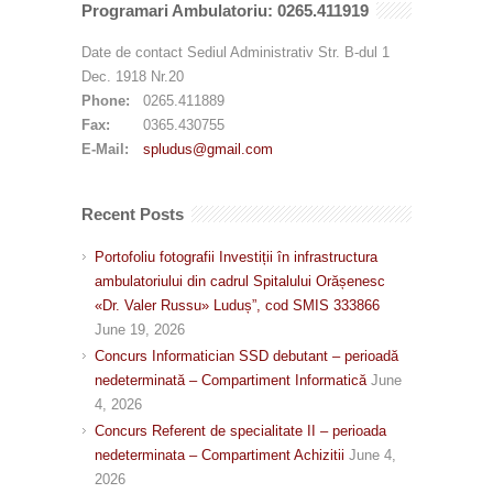
Programari Ambulatoriu: 0265.411919
Date de contact Sediul Administrativ Str. B-dul 1
Dec. 1918 Nr.20
Phone:
0265.411889
Fax:
0365.430755
E-Mail:
spludus@gmail.com
Recent Posts
Portofoliu fotografii Investiții în infrastructura
ambulatoriului din cadrul Spitalului Orășenesc
«Dr. Valer Russu» Luduș”, cod SMIS 333866
June 19, 2026
Concurs Informatician SSD debutant – perioadă
nedeterminată – Compartiment Informatică
June
4, 2026
Concurs Referent de specialitate II – perioada
nedeterminata – Compartiment Achizitii
June 4,
2026