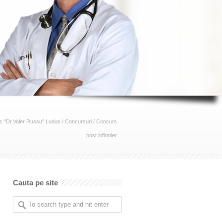
c "Dr.Valer Russu" Ludus
/
Concursuri
/
Concurs
post infirmier
Cauta pe site