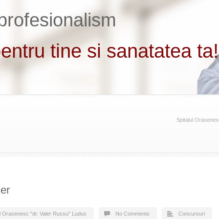
Spitalul Orasenes
ier
ul Orasenesc "dr. Valer Russu" Ludus
No Comments
Concursuri