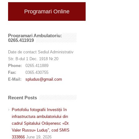
Programari Online
Programari Ambulatoriu:
0265.411919
Date de contact Sediul Administrativ
Str. B-dul 1 Dec. 1918 Nr.20
Phone:
0265.411889
Fax:
0365.430755
E-Mail:
spludus@gmail.com
Recent Posts
Portofoliu fotografii Investiții în
infrastructura ambulatoriului din
cadrul Spitalului Orășenesc «Dr.
Valer Russu» Luduș”, cod SMIS
333866
June 19, 2026