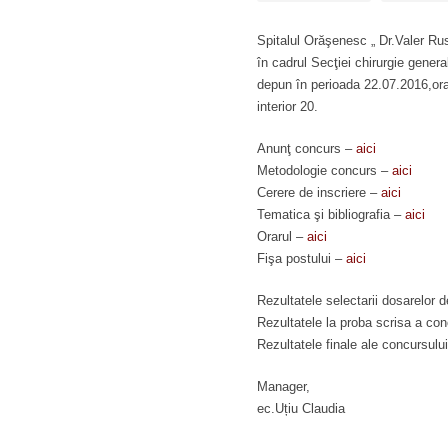
Spitalul Orăşenesc „ Dr.Valer Ru
în cadrul Secţiei chirurgie gene
depun în perioada 22.07.2016,ora
interior 20.
Anunţ concurs –
aici
Metodologie concurs –
aici
Cerere de inscriere –
aici
Tematica şi bibliografia –
aici
Orarul –
aici
Fişa postului –
aici
Rezultatele selectarii dosarelor d
Rezultatele la proba scrisa a co
Rezultatele finale ale concursulu
Manager,
ec.Uțiu Claudia