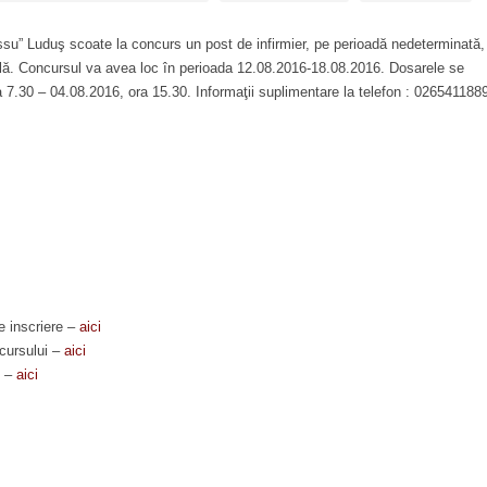
ssu” Luduş scoate la concurs un post de infirmier, pe perioadă nedeterminată,
rală. Concursul va avea loc în perioada 12.08.2016-18.08.2016. Dosarele se
 7.30 – 04.08.2016, ora 15.30. Informaţii suplimentare la telefon : 026541188
e inscriere –
aici
ncursului –
aici
i –
aici