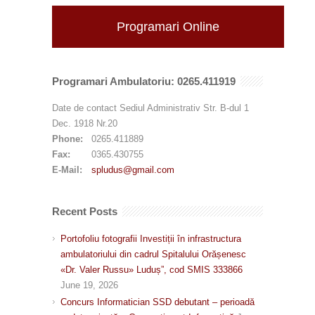
Programari Online
Programari Ambulatoriu: 0265.411919
Date de contact Sediul Administrativ Str. B-dul 1
Dec. 1918 Nr.20
Phone:
0265.411889
Fax:
0365.430755
E-Mail:
spludus@gmail.com
Recent Posts
Portofoliu fotografii Investiții în infrastructura
ambulatoriului din cadrul Spitalului Orășenesc
«Dr. Valer Russu» Luduș”, cod SMIS 333866
June 19, 2026
Concurs Informatician SSD debutant – perioadă