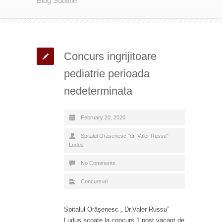
Blog Subtitle
Concurs ingrijitoare
pediatrie perioada
nedeterminata
February 20, 2020
Spitalul Orasenesc "dr. Valer Russu"
Ludus
No Comments
Concursuri
Spitalul Orăşenesc „ Dr.Valer Russu”
Luduş scoate la concurs 1 post vacant de