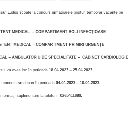
ssu” Luduş scoate la concurs urmatoarele posturi temporar vacante pe
STENT MEDICAL – COMPARTIMENT BOLI INFECȚIOASE
STENT MEDICAL – COMPARTIMENT PRIMIRI URGENȚE
CAL – AMBULATORIU DE SPECIALITATE –
CABINET CARDIOLOGIE
ul va avea loc în perioada
18.04.2023 – 25.04.2023.
e concurs se depun în perioada
04.04.2023 – 10.04.2023.
Informaţii suplimentare la telefon:
0265411889.