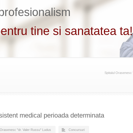
Spitalul Orasenesc
sistent medical perioada determinata
l Orasenesc "dr. Valer Russu" Ludus
Concursuri