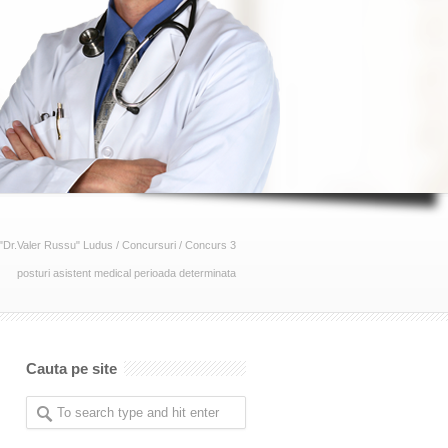
 "Dr.Valer Russu" Ludus
/
Concursuri
/
Concurs 3
posturi asistent medical perioada determinata
Cauta pe site