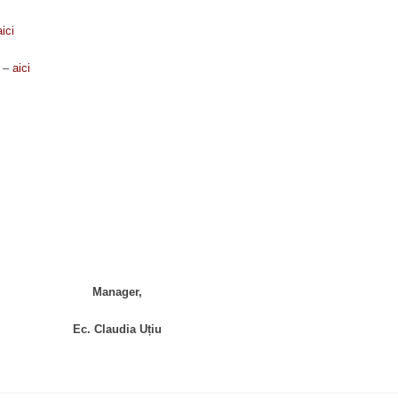
aici
e –
aici
Manager,
Ec. Claudia Uțiu