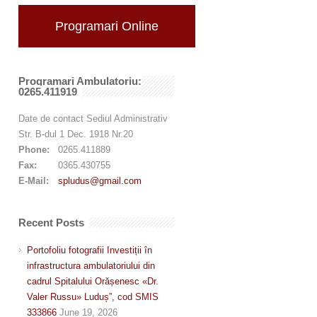
Programari Online
Programari Ambulatoriu:
0265.411919
Date de contact Sediul Administrativ
Str. B-dul 1 Dec. 1918 Nr.20
Phone:
0265.411889
Fax:
0365.430755
E-Mail:
spludus@gmail.com
Recent Posts
Portofoliu fotografii Investiții în
infrastructura ambulatoriului din
cadrul Spitalului Orășenesc «Dr.
Valer Russu» Luduș”, cod SMIS
333866
June 19, 2026