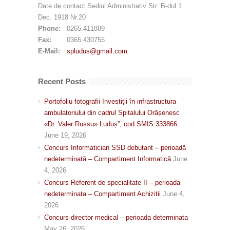
Date de contact Sediul Administrativ Str. B-dul 1
Dec. 1918 Nr.20
Phone:
0265.411889
Fax:
0365.430755
E-Mail:
spludus@gmail.com
Recent Posts
Portofoliu fotografii Investiții în infrastructura
ambulatoriului din cadrul Spitalului Orășenesc
«Dr. Valer Russu» Luduș”, cod SMIS 333866
June 19, 2026
Concurs Informatician SSD debutant – perioadă
nedeterminată – Compartiment Informatică
June
4, 2026
Concurs Referent de specialitate II – perioada
nedeterminata – Compartiment Achizitii
June 4,
2026
Concurs director medical – perioada determinata
May 26, 2026