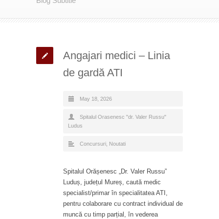
Blog Subtitle
Angajari medici – Linia
de gardă ATI
May 18, 2026
Spitalul Orasenesc "dr. Valer Russu"
Ludus
Concursuri
,
Noutati
Spitalul Orășenesc „Dr. Valer Russu”
Luduș, județul Mureș, caută medic
specialist/primar în specialitatea ATI,
pentru colaborare cu contract individual de
muncă cu timp parțial, în vederea